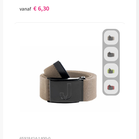
€ 6,30
vanaf
65928424-1400-0