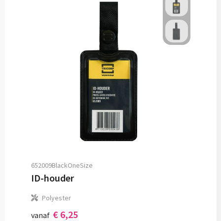
652009BlackOneSize
ID-houder
Polyester
€ 6,25
vanaf