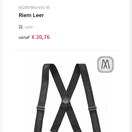
652007Black65-95
Riem Leer
Leer
€ 20,76
vanaf