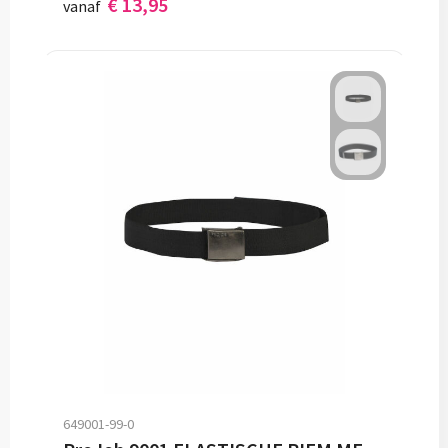
€ 13,95
vanaf
649001-99-0