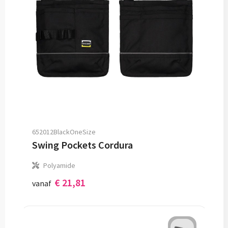
652012BlackOneSize
Swing Pockets Cordura
Polyamide
€ 21,81
vanaf