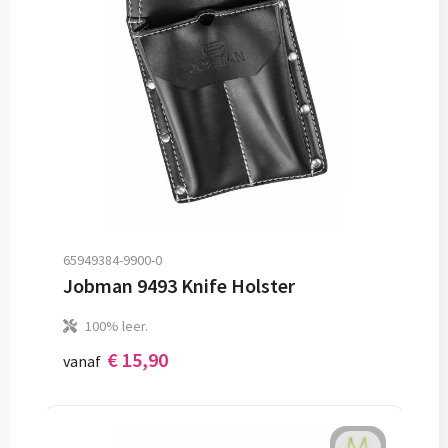
65949384-9900-0
Jobman 9493 Knife Holster
100% leer.
€ 15,90
vanaf