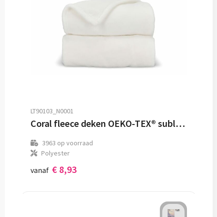
LT90103_N0001
Coral fleece deken OEKO-TEX® sublimatie 130 x 170 cm 270 g/m²
3963
op voorraad
Polyester
€ 8,93
vanaf