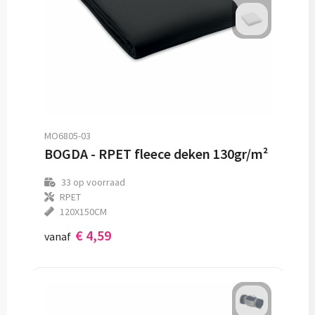
MO6805-03
BOGDA - RPET fleece deken 130gr/m²
33
op voorraad
RPET
120X150CM
€ 4,59
vanaf