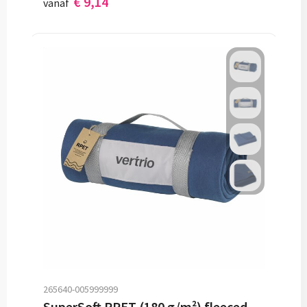
€ 9,14
vanaf
265640-005999999
SuperSoft RPET (180 g/m²) fleecedeken