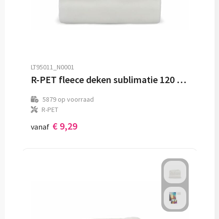
LT95011_N0001
R-PET fleece deken sublimatie 120 x 150 cm 250 g/m²
5879
op voorraad
R-PET
€ 9,29
vanaf