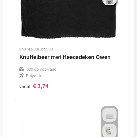
840742-001999999
Knuffelbeer met fleecedeken Owen
689
op voorraad
Polyester
€ 3,74
vanaf