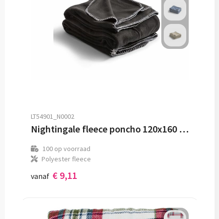
LT54901_N0002
Nightingale fleece poncho 120x160 cm
100
op voorraad
Polyester fleece
€ 9,11
vanaf