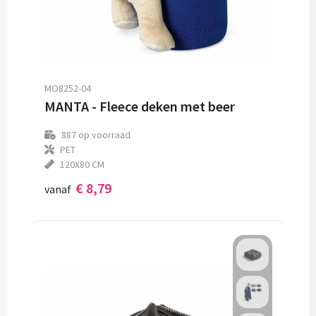
MO8252-04
MANTA - Fleece deken met beer
887
op voorraad
PET
120X80 CM
€ 8,79
vanaf