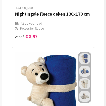
LT54900_N0001
Nightingale fleece deken 130x170 cm
42
op voorraad
Polyester fleece
€ 8,97
vanaf