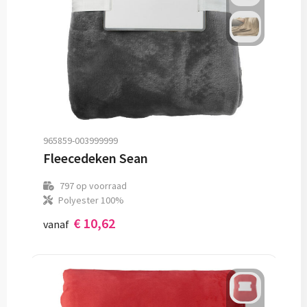
965859-003999999
Fleecedeken Sean
797
op voorraad
Polyester 100%
€ 10,62
vanaf