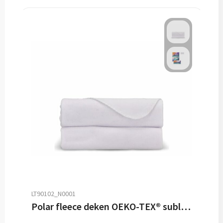
LT90102_N0001
Polar fleece deken OEKO-TEX® sublimatie 130 x 170 cm 290 g/m²