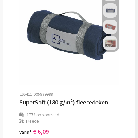
265411-005999999
SuperSoft (180 g/m²) fleecedeken
1772
op voorraad
Fleece
€ 6,09
vanaf