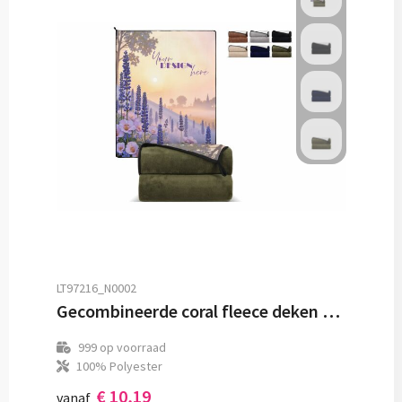
LT97216_N0002
Gecombineerde coral fleece deken 120x150cm (500g/m²) sublimatie
999
op voorraad
100% Polyester
€ 10,19
vanaf