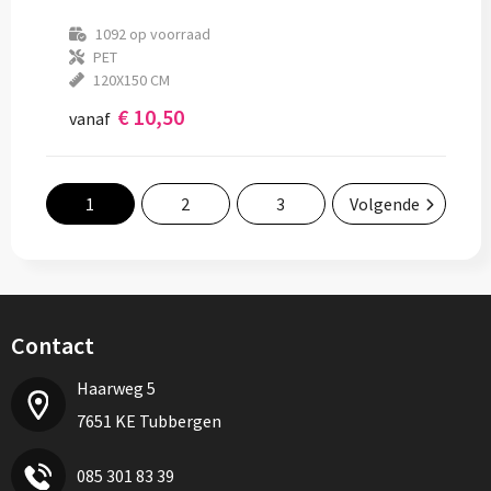
1092
op voorraad
PET
120X150 CM
€ 10,50
vanaf
1
2
3
Volgende
Contact
Haarweg 5
7651 KE Tubbergen
085 301 83 39