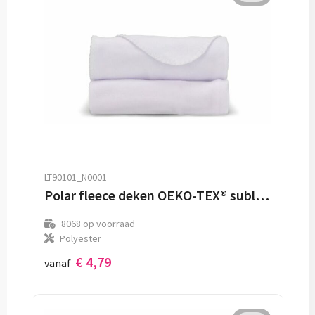
LT90101_N0001
Polar fleece deken OEKO-TEX® sublimation 120 x 150 cm 190 g/m²
8068
op voorraad
Polyester
€ 4,79
vanaf