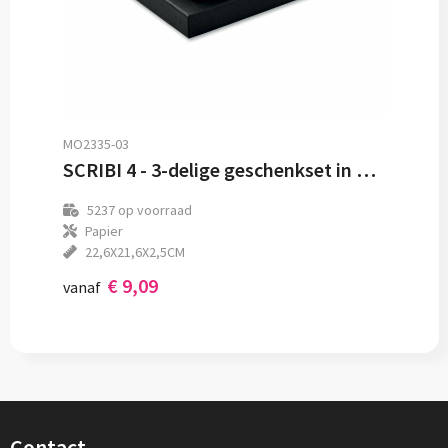
MO2335-03
SCRIBI 4 - 3-delige geschenkset in doos
5237
op voorraad
Papier
22,6X21,6X2,5CM
€ 9,09
vanaf
Contact