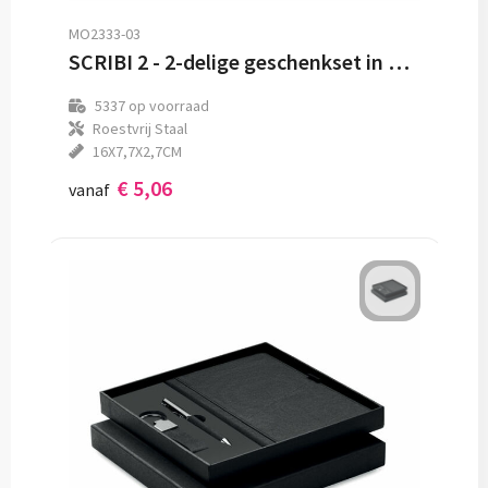
MO2333-03
SCRIBI 2 - 2-delige geschenkset in doos
5337
op voorraad
Roestvrij Staal
16X7,7X2,7CM
€ 5,06
vanaf