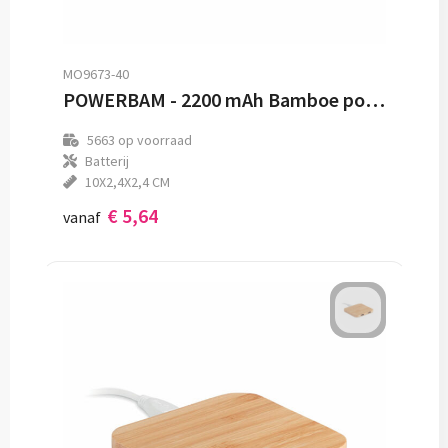
MO9673-40
POWERBAM - 2200 mAh Bamboe powerbank
5663
op voorraad
Batterij
10X2,4X2,4 CM
€ 5,64
vanaf