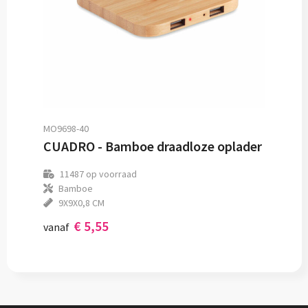
MO9698-40
CUADRO - Bamboe draadloze oplader
11487
op voorraad
Bamboe
9X9X0,8 CM
€ 5,55
vanaf