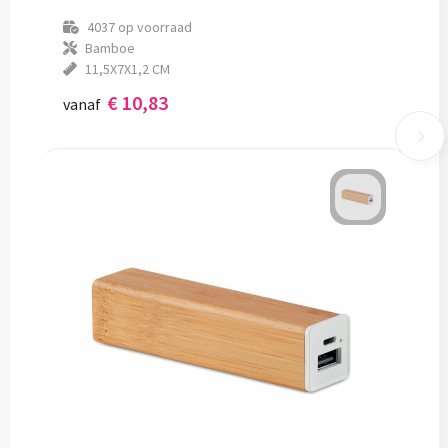
4037
op voorraad
Bamboe
11,5X7X1,2 CM
€ 10,83
vanaf