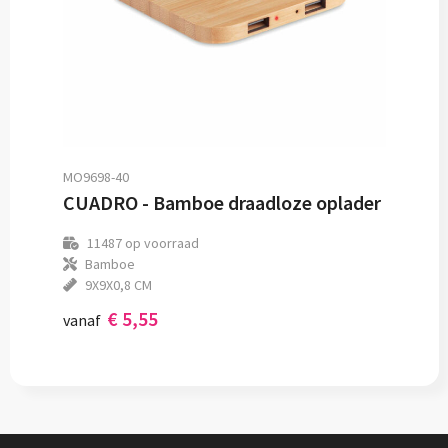
MO9698-40
CUADRO - Bamboe draadloze oplader
11487
op voorraad
Bamboe
9X9X0,8 CM
€ 5,55
vanaf