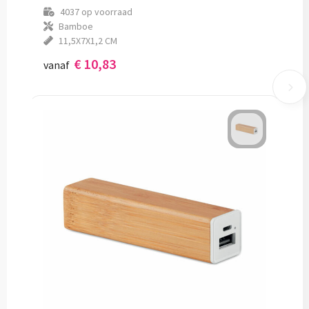
4037
op voorraad
Bamboe
11,5X7X1,2 CM
€ 10,83
vanaf