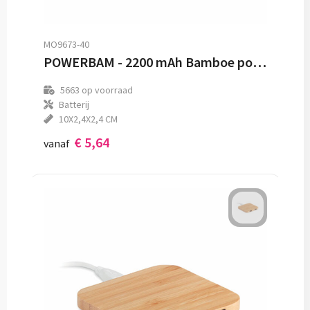
MO9673-40
POWERBAM - 2200 mAh Bamboe powerbank
5663
op voorraad
Batterij
10X2,4X2,4 CM
€ 5,64
vanaf