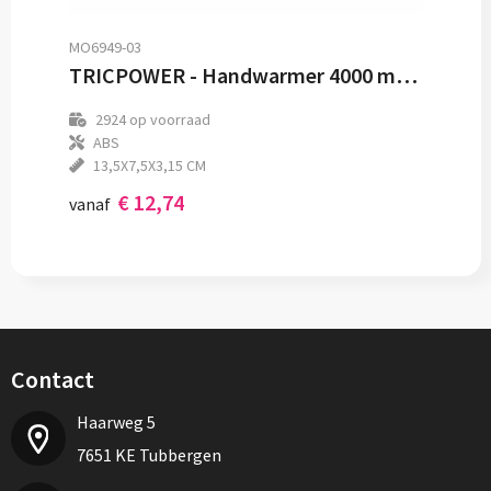
MO6949-03
TRICPOWER - Handwarmer 4000 mAh powerbank
2924
op voorraad
ABS
13,5X7,5X3,15 CM
€ 12,74
vanaf
Contact
Haarweg 5
7651 KE Tubbergen