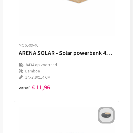
MO6509-40
ARENA SOLAR - Solar powerbank 4000 mAh
8434
op voorraad
Bamboe
14X7,9X1,4 CM
€ 11,96
vanaf