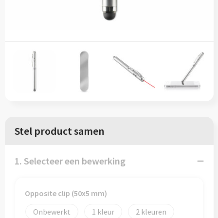
Sinterklaas
Vesten
T-Shirts
Sleutelhangers en Lanyards
Blazers
Veiligheidsvesten en Veiligheidshesjes
Snoepgoed
Gilets
Vesten
Spellen voor binnen en buiten
Werkkleding sets
Themapakketten
Gehoorbescherming
Veiligheid, Auto en Fiets
Stel product samen
Vrije tijd en Strand
1. Selecteer een bewerking
Opposite clip (50x5 mm)
Onbewerkt
1
2