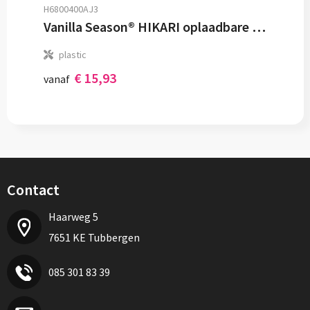
H6800400AJ3
Vanilla Season® HIKARI oplaadbare lichtboog lichter
plastic
€ 15,93
vanaf
Contact
Haarweg 5
7651 KE Tubbergen
085 301 83 39