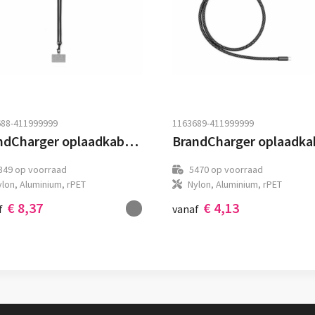
88-411999999
1163689-411999999
BrandCharger oplaadkabel Lany Wristband | USB-C
349
op voorraad
5470
op voorraad
lon, Aluminium, rPET
Nylon, Aluminium, rPET
€ 8,37
€ 4,13
f
vanaf