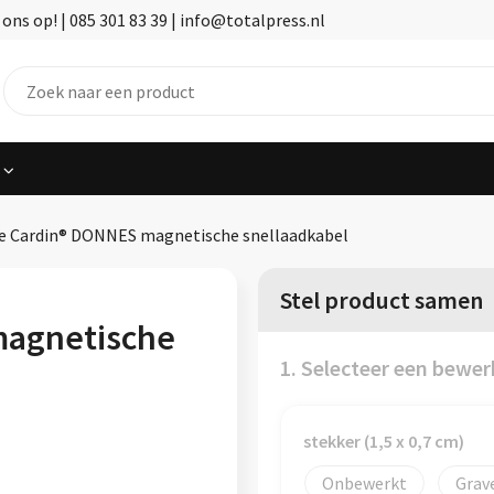
ns op! | 085 301 83 39 | info@totalpress.nl
re Cardin® DONNES magnetische snellaadkabel
Stel product samen
magnetische
1. Selecteer een bewer
stekker (1,5 x 0,7 cm)
Onbewerkt
Grav