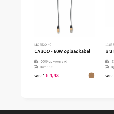
MO2520-40
11636
CABOO - 60W oplaadkabel
6006
op voorraad
5
Bamboe
Ny
€ 4,43
vanaf
vana