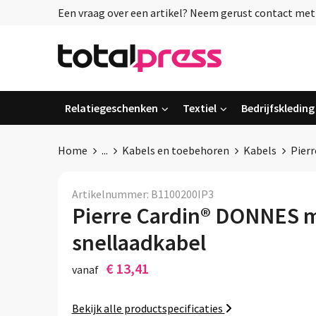
Een vraag over een artikel? Neem gerust contact met o
Relatiegeschenken
Textiel
Bedrijfskleding
Home
...
Kabels en toebehoren
Kabels
Pier
Artikelnummer:
B1100200IP3
Pierre Cardin® DONNES 
snellaadkabel
€ 13,41
vanaf
Bekijk alle productspecificaties