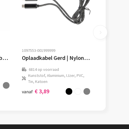
1097553-001999999
BrandCharger oplaadkabel Volt | USB-C
Oplaadkabel Gerd | Nylon | 100W
6814
op voorraad
Kunststof, Aluminium, IJzer, PVC,
Tin, Katoen
€ 3,89
vanaf