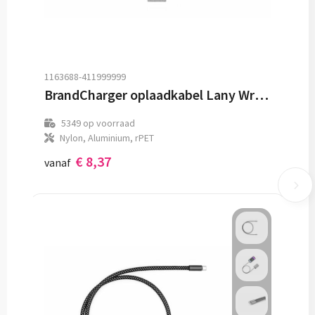
1163688-411999999
BrandCharger oplaadkabel Lany Wristband | USB-C
5349
op voorraad
Nylon, Aluminium, rPET
€ 8,37
vanaf