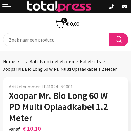
Terug
Terug
Terug
0
Aanstekers
Badtextiel en Douche
Been- en voetbescherming
€ 0,00
Anti-stress
Bodywarmers
Bodywarmers
Bidons en Sportflessen
Broeken en Rokken
Broeken en Rokken
Home
...
Kabels en toebehoren
Kabel sets
Drankpakketten
Caps, Hoeden en Mutsen
Caps, Hoeden en Mutsen
Xoopar Mr. Bio Long 60 W PD Multi Oplaadkabel 1.2 Meter
Elektronica, Gadgets en USB
Dekens, Fleecedekens en Kussens
Handschoenen en Sjaals
Artikelnummer:
LT41024_N0001
Xoopar Mr. Bio Long 60 W
Feestartikelen
Gezichtsmaskers en mondkapjes
Jassen
PD Multi Oplaadkabel 1.2
Fitness
Handschoenen en Sjaals
Kledingaccessoires
Meter
Huis, Tuin en Keuken
Jassen
Ondergoed en Sokken
€ 10,10
vanaf