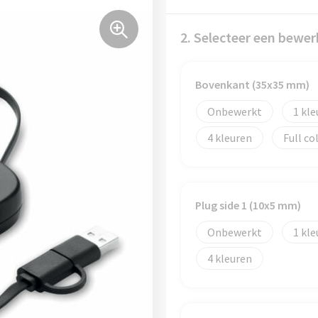
2. Selecteer een bewer
Bovenkant (35x35 mm)
Onbewerkt
1
4
Full co
Plug side 1 (10x5 mm)
Onbewerkt
1
4