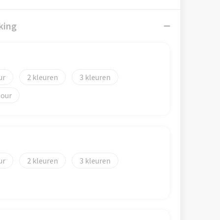
king
2
3
lour
2
3