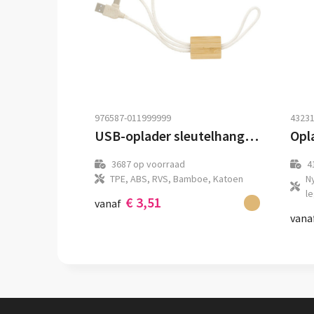
976587-011999999
43231
USB-oplader sleutelhanger Keegan
Opla
3687
op voorraad
4
TPE, ABS, RVS, Bamboe, Katoen
Ny
l
€ 3,51
vanaf
vana