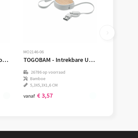
MO2146-06
CABLONG - 2 in 1 lange oplaadkabel
TOGOBAM - Intrekbare USB-laadkabel
26786
op voorraad
Bamboe
5,3X5,3X1,6 CM
€ 3,57
vanaf