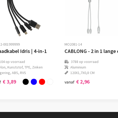
2-001999999
MO2081-14
adkabel Idris | 4-in-1
104
op voorraad
3788
op voorraad
lon, Kunststof, TPE, Zinken
Aluminium
egering, ABS, RVS
120X1,7X0,8 CM
€ 3,89
€ 2,96
f
vanaf