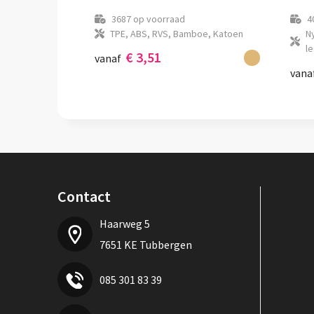
3687
op voorraad
4
TPE, ABS, RVS, Bamboe, Katoen
Ny
l
€ 3,51
vanaf
vana
Contact
Haarweg 5
7651 KE Tubbergen
085 301 83 39