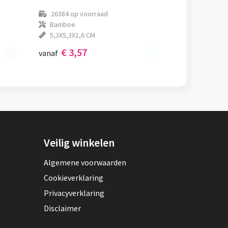
26384
op voorraad
Bamboe
5,3X5,3X1,6 CM
€ 3,57
vanaf
Veilig winkelen
Algemene voorwaarden
Cookieverklaring
Privacyverklaring
Disclaimer