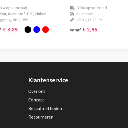
004
op voorraad
3788
op voorraad
lon, Kunststof, TPE, Zinken
Aluminium
egering, ABS, RVS
120X1,7X0,8 CM
€ 3,89
€ 2,96
f
vanaf
Klantenservice
Over ons
Contact
Betaalmethoden
Retourneren