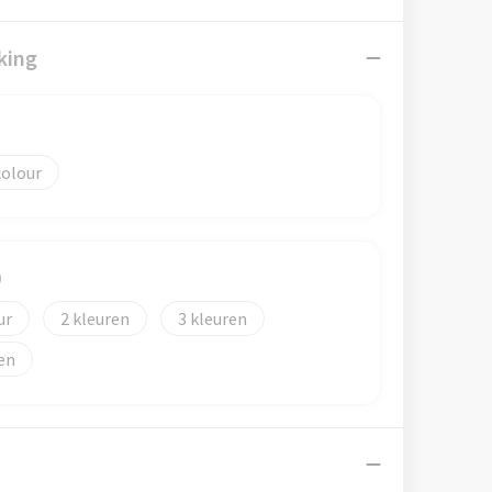
king
colour
)
2
3