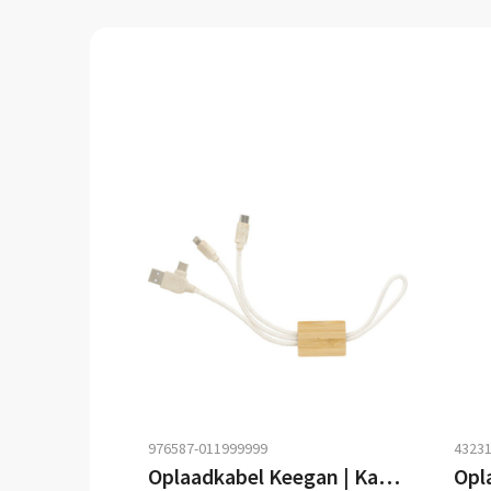
976587-011999999
43231
Oplaadkabel Keegan | Katoen | Sleutelhanger
Opla