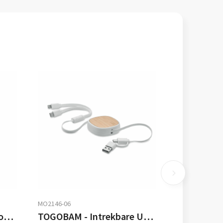
MO2146-06
CABLONG - 2 in 1 lange oplaadkabel
TOGOBAM - Intrekbare USB-laadkabel