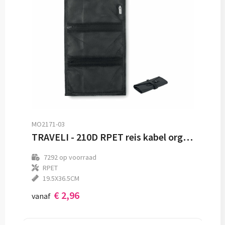
MO2171-03
TRAVELI - 210D RPET reis kabel organizer
7292
op voorraad
RPET
19.5X36.5CM
€ 2,96
vanaf