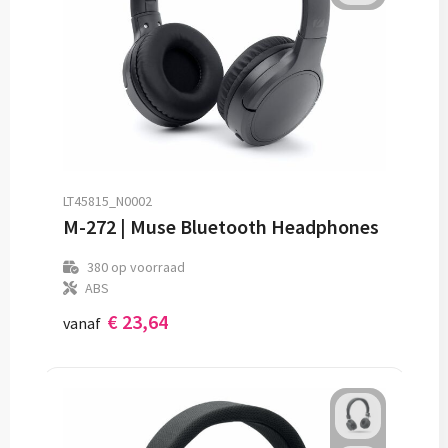
LT45815_N0002
M-272 | Muse Bluetooth Headphones
380
op voorraad
ABS
€ 23,64
vanaf