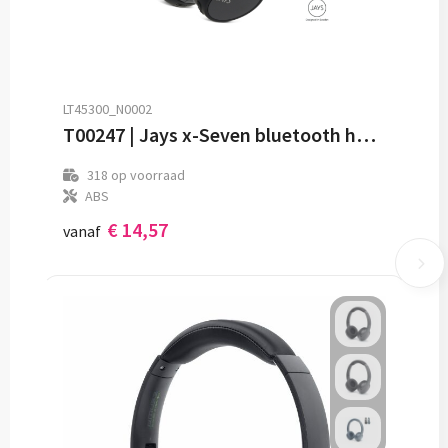
LT45300_N0002
T00247 | Jays x-Seven bluetooth hoofdtelefoon
318
op voorraad
ABS
€ 14,57
vanaf