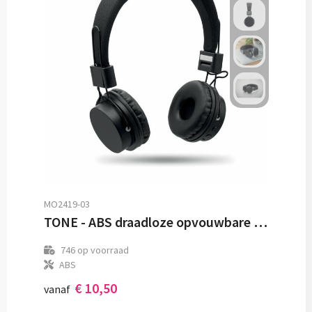
MO2419-03
TONE - ABS draadloze opvouwbare koptel
746
op voorraad
ABS
€ 10,50
vanaf