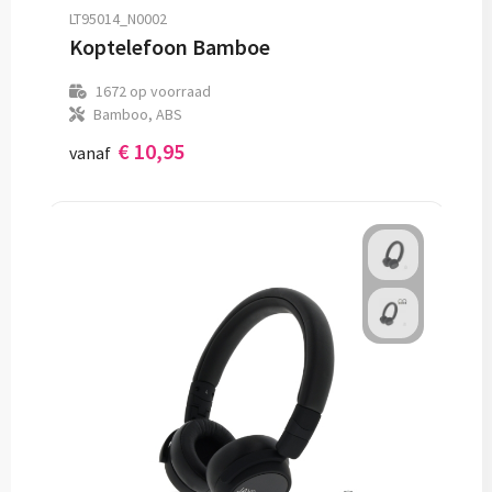
LT95014_N0002
Koptelefoon Bamboe
1672
op voorraad
Bamboo, ABS
€ 10,95
vanaf