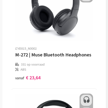
LT45815_N0002
M-272 | Muse Bluetooth Headphones
331
op voorraad
ABS
€ 23,64
vanaf