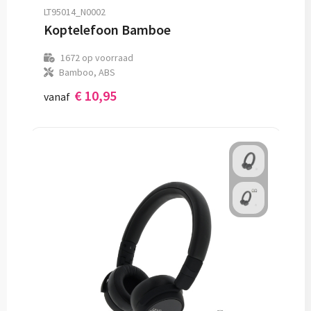
LT95014_N0002
Koptelefoon Bamboe
1672
op voorraad
Bamboo, ABS
€ 10,95
vanaf