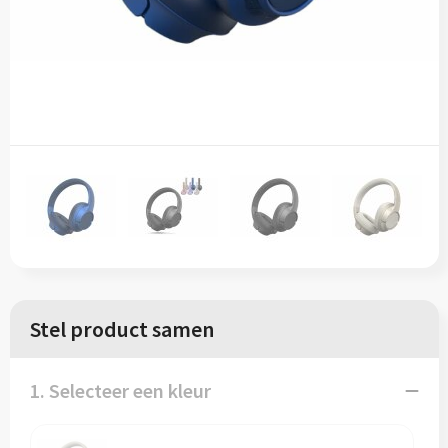
Sinterklaas
Vesten
T-Shirts
Sleutelhangers en Lanyards
Blazers
Veiligheidsvesten en Veiligheidshesjes
Snoepgoed
Gilets
Vesten
Spellen voor binnen en buiten
Werkkleding sets
Themapakketten
Gehoorbescherming
Veiligheid, Auto en Fiets
Vrije tijd en Strand
Stel product samen
1. Selecteer een kleur