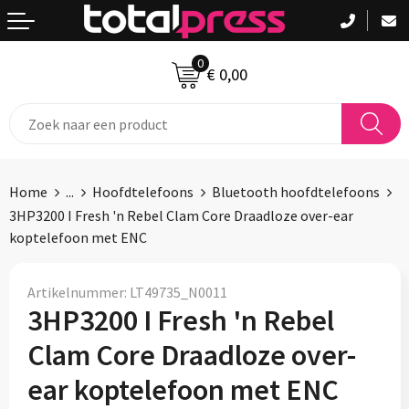
Terug
Terug
Terug
0
Aanstekers
Badtextiel en Douche
Been- en voetbescherming
€ 0,00
Anti-stress
Bodywarmers
Bodywarmers
Bidons en Sportflessen
Broeken en Rokken
Broeken en Rokken
Home
...
Hoofdtelefoons
Bluetooth hoofdtelefoons
Drankpakketten
Caps, Hoeden en Mutsen
Caps, Hoeden en Mutsen
3HP3200 I Fresh 'n Rebel Clam Core Draadloze over-ear
koptelefoon met ENC
Elektronica, Gadgets en USB
Dekens, Fleecedekens en Kussens
Handschoenen en Sjaals
Feestartikelen
Gezichtsmaskers en mondkapjes
Jassen
Artikelnummer:
LT49735_N0011
3HP3200 I Fresh 'n Rebel
Fitness
Handschoenen en Sjaals
Kledingaccessoires
Clam Core Draadloze over-
Huis, Tuin en Keuken
Jassen
Ondergoed en Sokken
ear koptelefoon met ENC