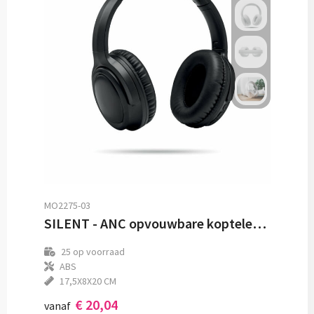
MO2275-03
SILENT - ANC opvouwbare koptelefoon
25
op voorraad
ABS
17,5X8X20 CM
€ 20,04
vanaf