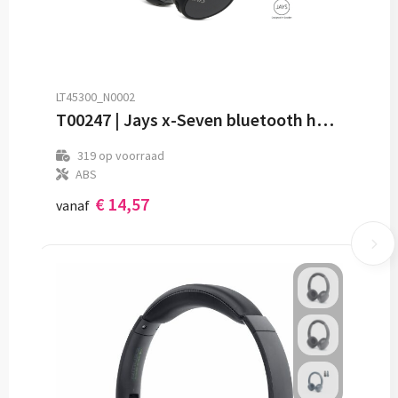
LT45300_N0002
T00247 | Jays x-Seven bluetooth hoofdtelefoon
319
op voorraad
ABS
€ 14,57
vanaf