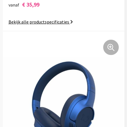
€ 35,99
vanaf
Kantoor en Zakelijk
Kledingaccessoires
Overalls
Kerst
Ondergoed, Sokken en Nachtkleding
Overhemden
Bekijk alle productspecificaties
Kinderen, Peuters en Baby's
Overhemden
Polo's
Klokken, horloges en weerstations
Peuters en Baby's
Reflecterende polo's
Lampen en Gereedschap
Polo's
Reflecterende vesten
Paraplu's
Regenkleding
Regenkleding
Persoonlijke verzorging
Schoenen
Schoenen
Reisbenodigdheden
Sweaters
Schorten en Sloven
Schrijfwaren
T-Shirts
Sweaters