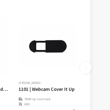
LT40308_N0002
WIRELESS PLATO - Draadloze oplader
1101 | Webcam Cover It Up
9948
op voorraad
ABS