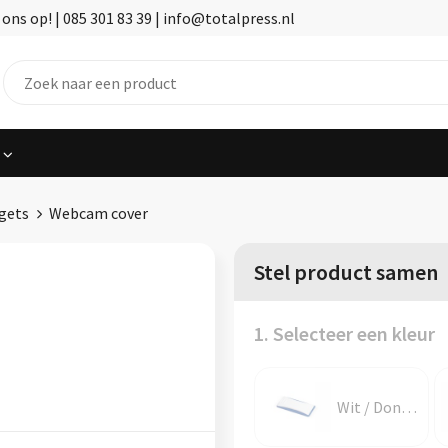
ns op! | 085 301 83 39 | info@totalpress.nl
gets
Webcam cover
Stel product samen
1. Selecteer een kleur
Wit / Donkerblauw