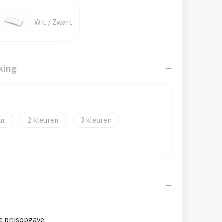
Wit / Zwart
king
)
2
3
e prijsopgave.