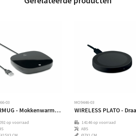
Gerelateerde producten
66-03
MO9446-03
WARMUG - Mokkenwarmer in ABS
092
op voorraad
14146
op voorraad
BS
ABS
5X15X3 CM
Ø7X1 CM