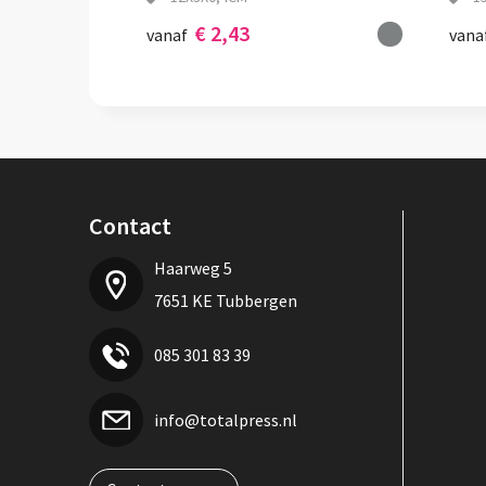
€ 2,43
vanaf
vana
Contact
Haarweg 5
7651 KE Tubbergen
085 301 83 39
info@totalpress.nl