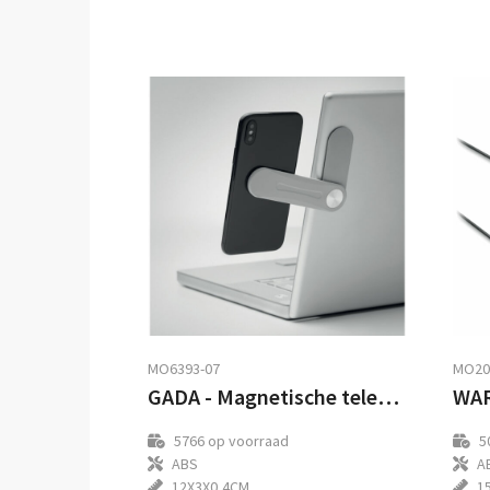
MO6393-07
MO20
GADA - Magnetische telefoonhouder
5766
op voorraad
5
ABS
A
12X3X0,4CM
1