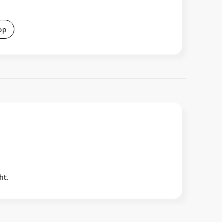
op
ht.