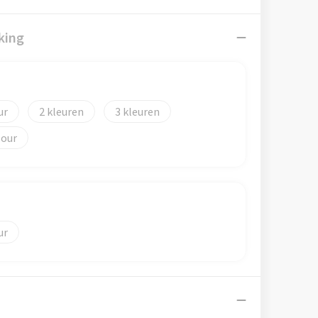
king
2
3
lour