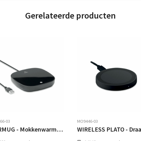
Gerelateerde producten
66-03
MO9446-03
WARMUG - Mokkenwarmer in ABS