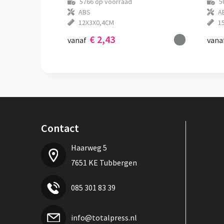
5766
op voorraad
5
ABS
A
12X3X0,4CM
1
€ 2,43
vanaf
vana
Contact
Haarweg 5
7651 KE Tubbergen
085 301 83 39
info@totalpress.nl