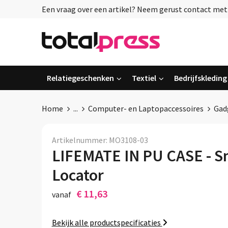
Een vraag over een artikel? Neem gerust contact met o
Relatiegeschenken
Textiel
Bedrijfskleding
Home
...
Computer- en Laptopaccessoires
Gad
Artikelnummer:
MO3108-03
LIFEMATE IN PU CASE - S
Locator
€ 11,63
vanaf
Bekijk alle productspecificaties