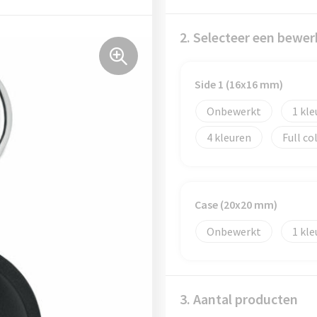
2. Selecteer een bewer
Side 1 (16x16 mm)
Onbewerkt
1
4
Full co
Case (20x20 mm)
Onbewerkt
1
3. Aantal producten