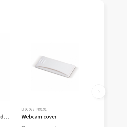
LT95033_N0101
WIRELESS PLATO - Draadloze oplader
Webcam cover