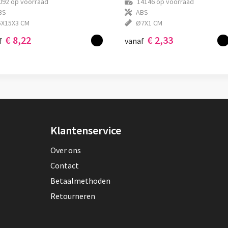
092
op voorraad
14146
op voorraad
BS
ABS
5X15X3 CM
Ø7X1 CM
€ 8,22
€ 2,33
f
vanaf
Klantenservice
Over ons
Contact
Betaalmethoden
Retourneren