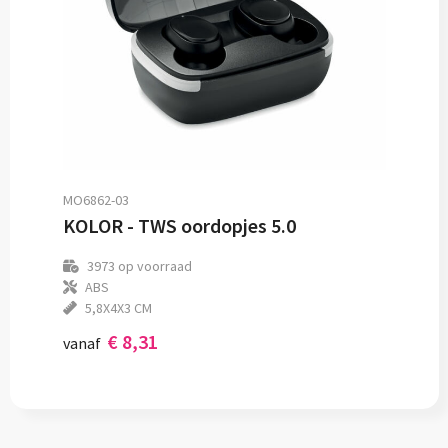
MO6862-03
KOLOR - TWS oordopjes 5.0
3973
op voorraad
ABS
5,8X4X3 CM
€ 8,31
vanaf