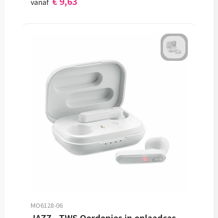
€ 9,63
vanaf
MO6128-06
JAZZ - TWS Oordopjes in oplaadcassette