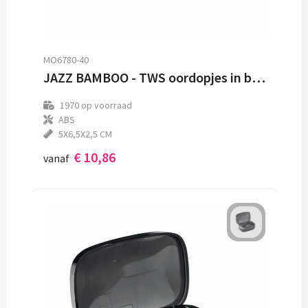
MO6780-40
JAZZ BAMBOO - TWS oordopjes in bamboe hoesje
1970
op voorraad
ABS
5X6,5X2,5 CM
€ 10,86
vanaf