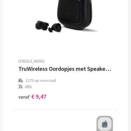
LT95013_N0002
TruWireless Oordopjes met Speaker 3W
1273
op voorraad
ABS
€ 9,47
vanaf