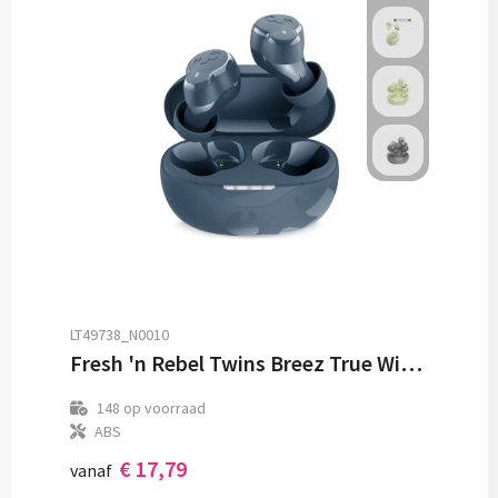
LT49738_N0010
Fresh 'n Rebel Twins Breez True Wireless Oordopjes
148
op voorraad
ABS
€ 17,79
vanaf