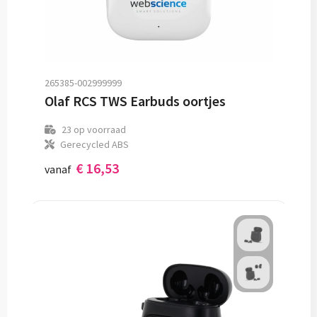
265385-002999999
Olaf RCS TWS Earbuds oortjes
23
op voorraad
Gerecycled ABS
€ 16,53
vanaf