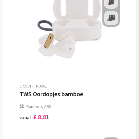
LT95017_N0001
TWS Oordopjes bamboe
Bamboo, ABS
€ 8,81
vanaf