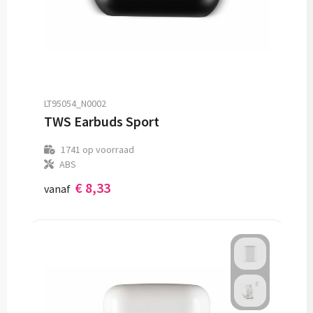
LT95054_N0002
TWS Earbuds Sport
1741
op voorraad
ABS
€ 8,33
vanaf