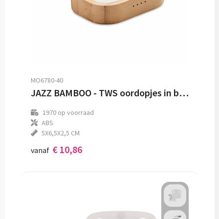
MO6780-40
JAZZ BAMBOO - TWS oordopjes in bamboe hoesje
1970
op voorraad
ABS
5X6,5X2,5 CM
€ 10,86
vanaf