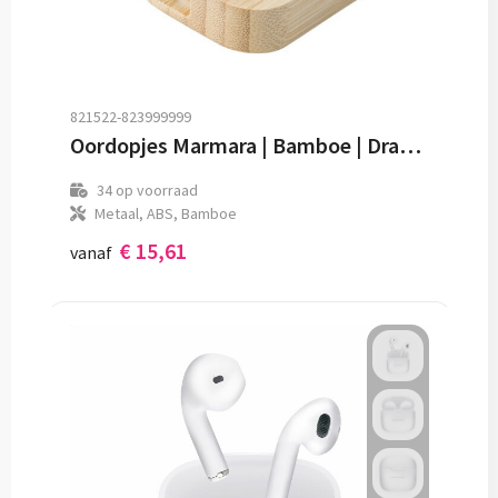
821522-823999999
Oordopjes Marmara | Bamboe | Draadloos
34
op voorraad
Metaal, ABS, Bamboe
€ 15,61
vanaf