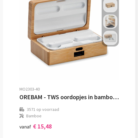
MO2303-40
OREBAM - TWS oordopjes in bamboe doosje
3571
op voorraad
Bamboe
€ 15,48
vanaf