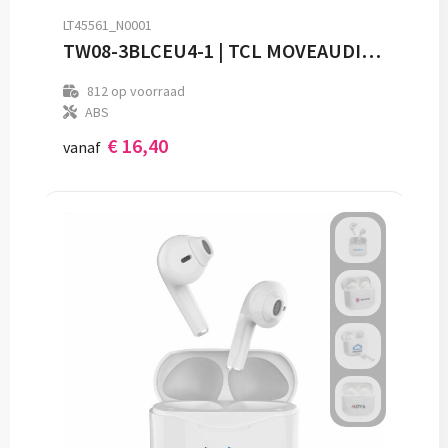
LT45561_N0001
TW08-3BLCEU4-1 | TCL MOVEAUDIO S108 White
812
op voorraad
ABS
€ 16,40
vanaf