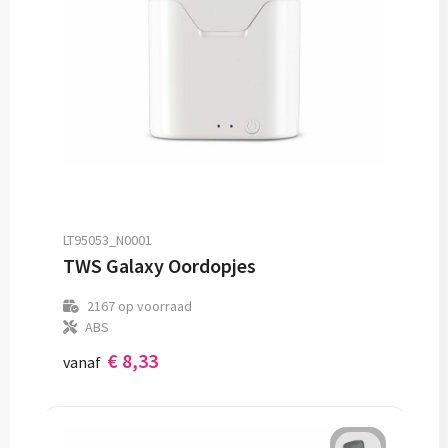
LT95053_N0001
TWS Galaxy Oordopjes
2167
op voorraad
ABS
€ 8,33
vanaf