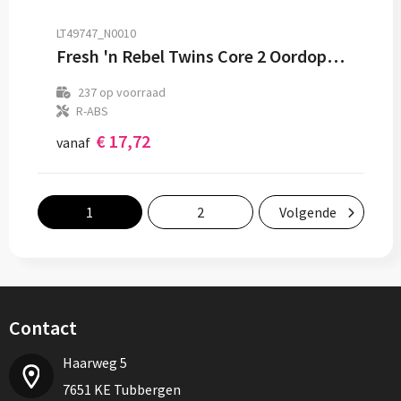
LT49747_N0010
Fresh 'n Rebel Twins Core 2 Oordopjes
237
op voorraad
R-ABS
€ 17,72
vanaf
1
2
Volgende
Contact
Haarweg 5
7651 KE Tubbergen