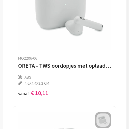
MO2206-06
ORETA - TWS oordopjes met oplaadbasis
ABS
4.6X4.4X2.2 CM
€ 10,11
vanaf