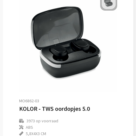
MO6862-03
KOLOR - TWS oordopjes 5.0
3973
op voorraad
ABS
5,8X4X3 CM