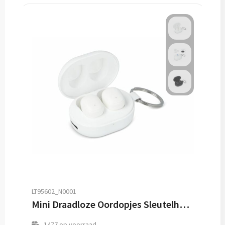
LT95602_N0001
Mini Draadloze Oordopjes Sleutelhanger formaat
1477
op voorraad