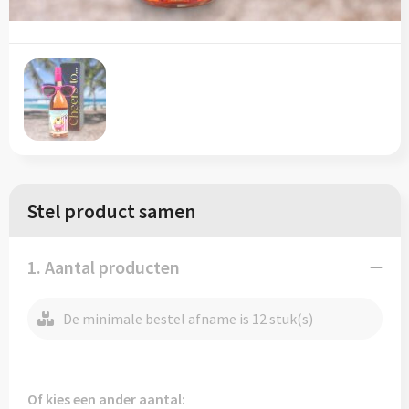
Sinterklaas
Vesten
T-Shirts
Sleutelhangers en Lanyards
Blazers
Veiligheidsvesten en Veiligheidshesjes
Snoepgoed
Gilets
Vesten
Spellen voor binnen en buiten
Werkkleding sets
Themapakketten
Gehoorbescherming
Stel product samen
Veiligheid, Auto en Fiets
1. Aantal producten
Vrije tijd en Strand
De minimale bestel afname is 12 stuk(s)
Of kies een ander aantal: