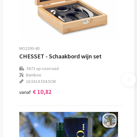
MO2393-40
CHESSET - Schaakbord wijn set
5673
op voorraad
Bamboe
16.5X14.5X4.5CM
€ 10,82
vanaf