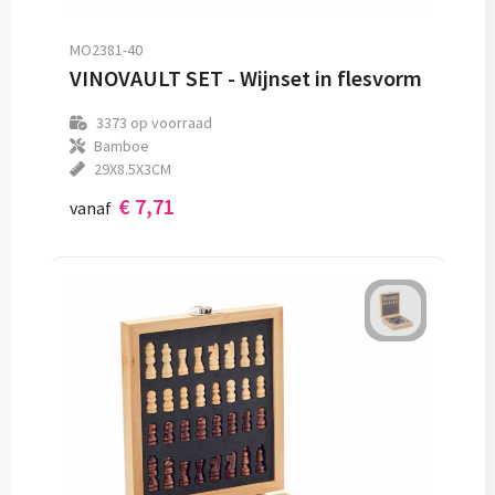
MO2381-40
VINOVAULT SET - Wijnset in flesvorm
3373
op voorraad
Bamboe
29X8.5X3CM
€ 7,71
vanaf