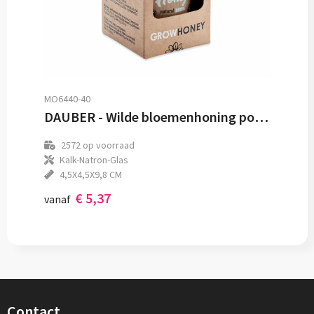
MO6440-40
DAUBER - Wilde bloemenhoning pot set
2572
op voorraad
Kalk-Natron-Glas
4,5X4,5X9,8 CM
€ 5,37
vanaf
Contact