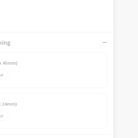
king
 x 45mm)
x 24mm)