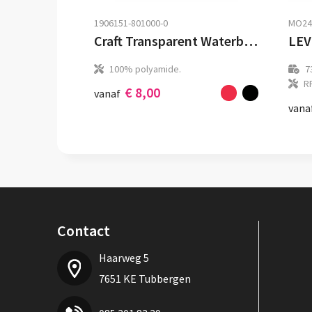
1906151-801000-0
MO24
Craft Transparent Waterbottle
100% polyamide.
7
R
€ 8,00
vanaf
vana
Contact
Haarweg 5
7651 KE Tubbergen