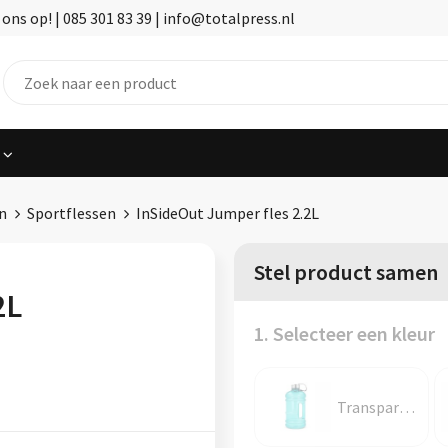
ns op! | 085 301 83 39 | info@totalpress.nl
n
Sportflessen
InSideOut Jumper fles 2.2L
Stel product samen
2L
1. Selecteer een kleur
Transparant / Lichtblauw