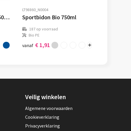
LT98860_N0004
SPORTTLE - RPET fles 500ml
Sportbidon Bio 750ml
187
op voorraad
Bio PE
€ 1,91
vanaf
Veilig winkelen
Algemene voorwaarden
Cookieverklaring
Privacyverklaring