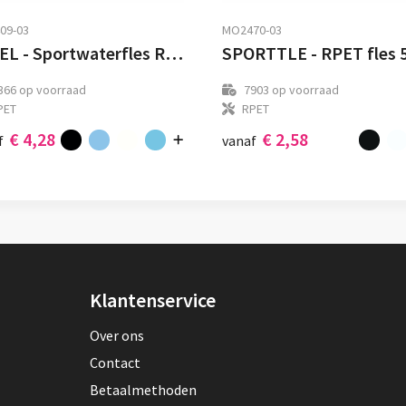
09-03
MO2470-03
LEVEL - Sportwaterfles RPET 1L
366
op voorraad
7903
op voorraad
PET
RPET
€ 4,28
€ 2,58
f
vanaf
Klantenservice
Over ons
Contact
Betaalmethoden