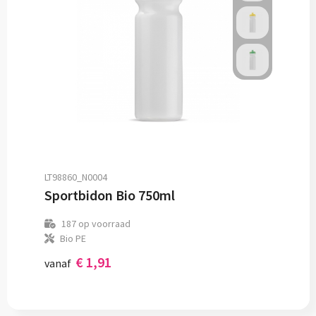
LT98860_N0004
Sportbidon Bio 750ml
187
op voorraad
Bio PE
€ 1,91
vanaf