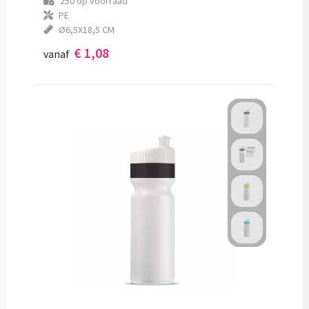
250
op voorraad
PE
Ø6,5X18,5 CM
€ 1,08
vanaf