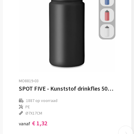
MO8819-03
SPOT FIVE - Kunststof drinkfles 500 ml
1887
op voorraad
PE
Ø7X17CM
€ 1,32
vanaf