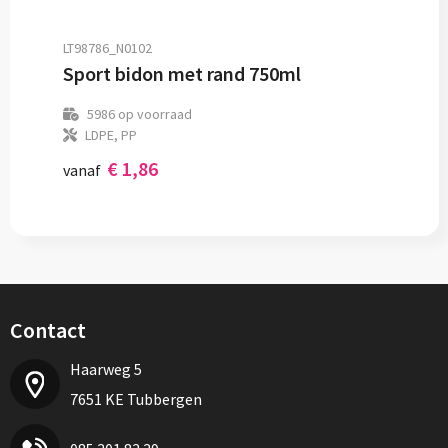
LT98786_N0102
Sport bidon met rand 750ml
5986
op voorraad
LDPE, PP
€ 1,86
vanaf
Contact
Haarweg 5
7651 KE Tubbergen