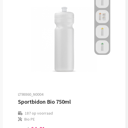
LT98860_N0004
Sportbidon Bio 750ml
187
op voorraad
Bio PE