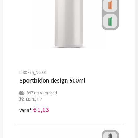
LT98796_N0001
Sportbidon design 500ml
897
op voorraad
LDPE, PP
€ 1,13
vanaf