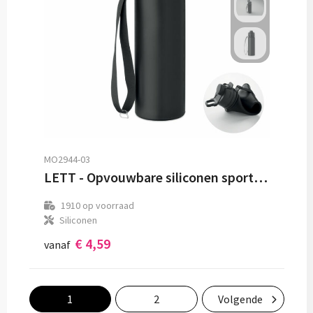
MO2944-03
LETT - Opvouwbare siliconen sportfles
1910
op voorraad
Siliconen
€ 4,59
vanaf
1
2
Volgende