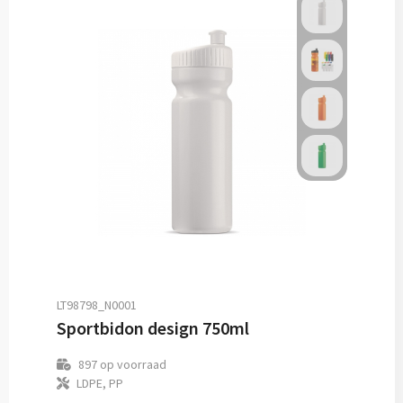
LT98798_N0001
Sportbidon design 750ml
897
op voorraad
LDPE, PP