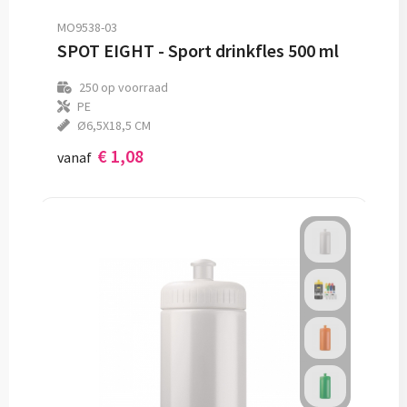
Sinterklaas
Vesten
T-Shirts
MO9538-03
SPOT EIGHT - Sport drinkfles 500 ml
Sleutelhangers en Lanyards
Blazers
Veiligheidsvesten en Veiligheidshesjes
250
op voorraad
Snoepgoed
Gilets
Vesten
PE
Ø6,5X18,5 CM
Spellen voor binnen en buiten
Werkkleding sets
€ 1,08
vanaf
Themapakketten
Gehoorbescherming
Veiligheid, Auto en Fiets
Vrije tijd en Strand