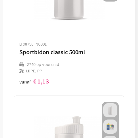
LT98795_N0001
Sportbidon classic 500ml
2740
op voorraad
LDPE, PP
€ 1,13
vanaf