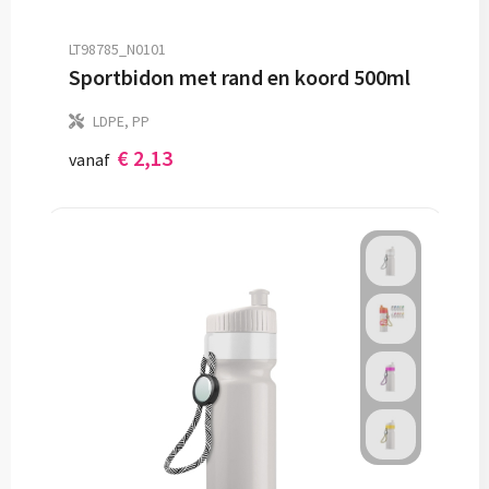
LT98785_N0101
Sportbidon met rand en koord 500ml
LDPE, PP
€ 2,13
vanaf