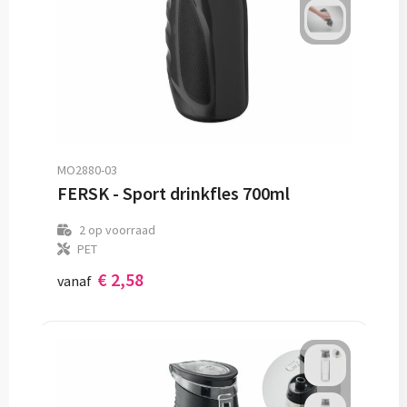
MO2880-03
FERSK - Sport drinkfles 700ml
2
op voorraad
PET
€ 2,58
vanaf