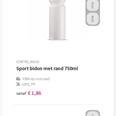
LT98786_N0102
Sport bidon met rand 750ml
5986
op voorraad
LDPE, PP
€ 1,86
vanaf