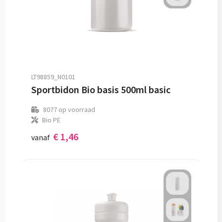
LT98859_N0101
Sportbidon Bio basis 500ml basic
8077
op voorraad
Bio PE
€ 1,46
vanaf