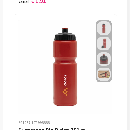
€ 1,91
vanaf
261297-175999999
Sugarcane Bio Bidon 750 ml