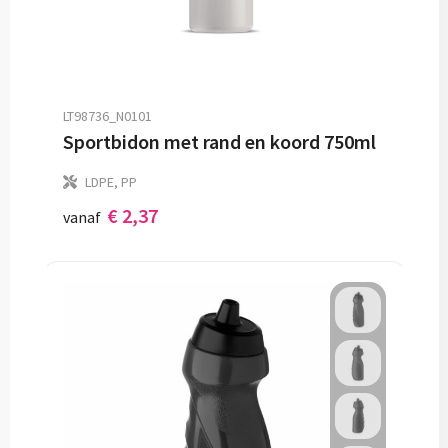
LT98736_N0101
Sportbidon met rand en koord 750ml
LDPE, PP
€ 2,37
vanaf