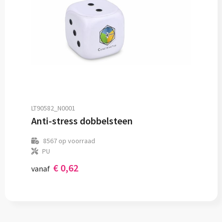
LT90582_N0001
Anti-stress dobbelsteen
8567
op voorraad
PU
€ 0,62
vanaf