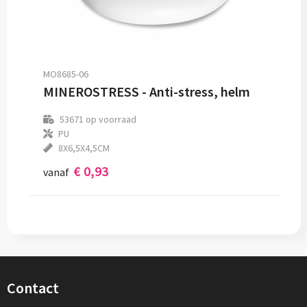
MO8685-06
MINEROSTRESS - Anti-stress, helm
53671
op voorraad
PU
8X6,5X4,5CM
€ 0,93
vanaf
Contact