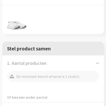
Sinterklaas
Vesten
T-Shirts
Sleutelhangers en Lanyards
Blazers
Veiligheidsvesten en Veiligheidshesjes
Snoepgoed
Gilets
Vesten
Spellen voor binnen en buiten
Werkkleding sets
Stel product samen
Themapakketten
Gehoorbescherming
Veiligheid, Auto en Fiets
1. Aantal producten
Vrije tijd en Strand
De minimale bestel afname is 1 stuk(s)
Of kies een ander aantal: