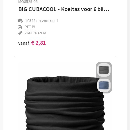
MO8529-06
BIG CUBACOOL - Koeltas voor 6 blikjes
10528
op voorraad
PET-PU
26X17X32CM
€ 2,81
vanaf