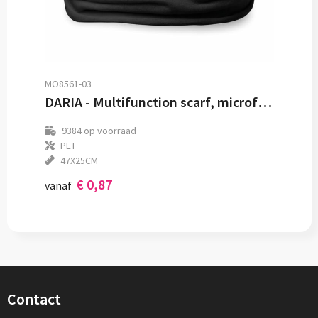
MO8561-03
DARIA - Multifunction scarf, microfiber
9384
op voorraad
PET
47X25CM
€ 0,87
vanaf
Contact