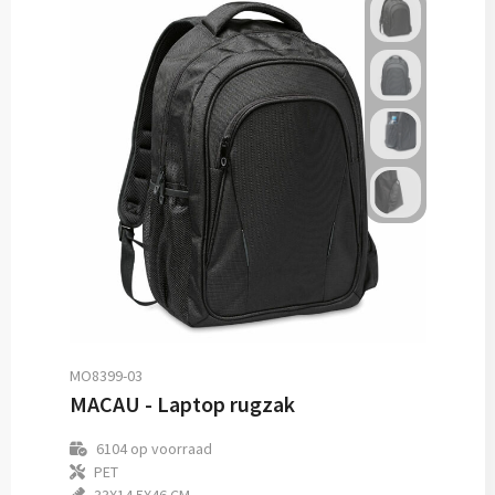
MO8399-03
MACAU - Laptop rugzak
6104
op voorraad
PET